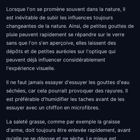
Lorsque l'on se promène souvent dans la nature, il
est inévitable de subir les influences toujours
changeantes de la nature. Ainsi, de petites gouttes de
pluie peuvent rapidement se répandre sur le verre
sans que l'on s'en aperçoive, elles laissent des
dépôts et de petites auréoles sur l'optique qui
peuvent déjà influencer considérablement
l'expérience visuelle.
Il ne faut jamais essayer d'essuyer les gouttes d'eau
séchées, car cela pourrait provoquer des rayures. Il
est préférable d'humidifier les taches avant de les
essuyer avec un chiffon en microfibres.
La saleté grasse, comme par exemple la graisse
d'arme, doit toujours être enlevée rapidement, avant
qu'elle ne se dépose et ne sèche. Le mieux est