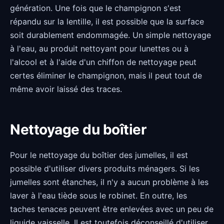
génération. Une fois que le champignon s'est
répandu sur la lentille, il est possible que la surface
soit durablement endommagée. Un simple nettoyage
à l'eau, au produit nettoyant pour lunettes ou à
l'alcool et à l'aide d'un chiffon de nettoyage peut
certes éliminer le champignon, mais il peut tout de
même avoir laissé des traces.
Nettoyage du boîtier
Pour le nettoyage du boîtier des jumelles, il est
possible d'utiliser divers produits ménagers. Si les
jumelles sont étanches, il n'y a aucun problème à les
laver à l'eau tiède sous le robinet. En outre, les
taches tenaces peuvent être enlevées avec un peu de
liquide vaisselle. Il est toutefois déconseillé d'utiliser