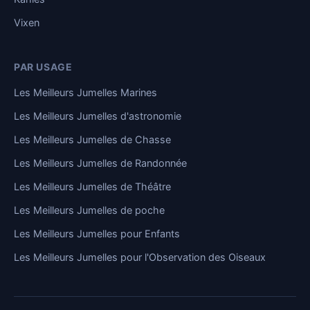
Vixen
PAR USAGE
Les Meilleurs Jumelles Marines
Les Meilleurs Jumelles d'astronomie
Les Meilleurs Jumelles de Chasse
Les Meilleurs Jumelles de Randonnée
Les Meilleurs Jumelles de Théâtre
Les Meilleurs Jumelles de poche
Les Meilleurs Jumelles pour Enfants
Les Meilleurs Jumelles pour l'Observation des Oiseaux