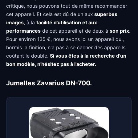
critique, nous pouvons tout de même recommander
cet appareil. Et cela est dû de un aux
superbes
images
, à la
facilité d'utilisation et aux
performances
de cet appareil et de deux à
son prix
.
Pour environ 135 €, nous avons ici un appareil qui,
hormis la finition, n'a pas à se cacher des appareils
coûtant le double.
Si vous êtes à la recherche d'un
bon modèle, n'hésitez pas à l'acheter.
Jumelles Zavarius DN-700.