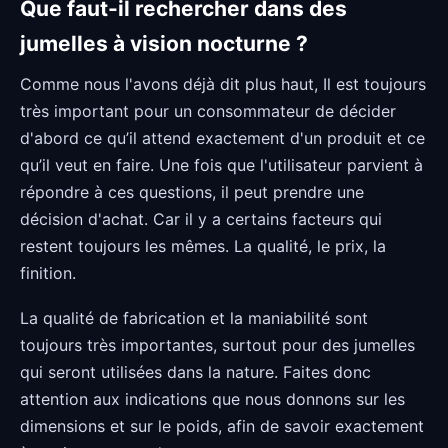
Que faut-il rechercher dans des
jumelles à vision nocturne ?
Comme nous l'avons déjà dit plus haut, Il est toujours
très important pour un consommateur de décider
d'abord ce qu’il attend exactement d'un produit et ce
qu’il veut en faire. Une fois que l'utilisateur parvient à
répondre à ces questions, il peut prendre une
décision d'achat. Car il y a certains facteurs qui
restent toujours les mêmes. La qualité, le prix, la
finition.
La qualité de fabrication et la maniabilité sont
toujours très importantes, surtout pour des jumelles
qui seront utilisées dans la nature. Faites donc
attention aux indications que nous donnons sur les
dimensions et sur le poids, afin de savoir exactement