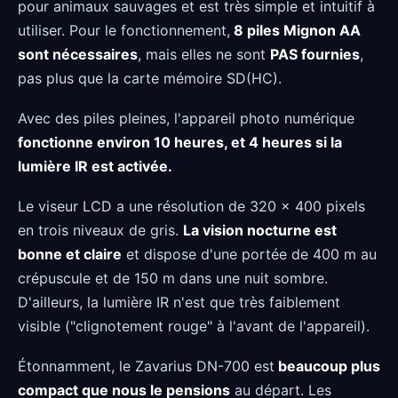
pour animaux sauvages et est très simple et intuitif à
utiliser. Pour le fonctionnement,
8 piles Mignon AA
sont nécessaires
, mais elles ne sont
PAS fournies
,
pas plus que la carte mémoire SD(HC).
Avec des piles pleines, l'appareil photo numérique
fonctionne environ 10 heures, et 4 heures si la
lumière IR est activée.
Le viseur LCD a une résolution de 320 x 400 pixels
en trois niveaux de gris.
La vision nocturne est
bonne et claire
et dispose d'une portée de 400 m au
crépuscule et de 150 m dans une nuit sombre.
D'ailleurs, la lumière IR n'est que très faiblement
visible ("clignotement rouge" à l'avant de l'appareil).
Étonnamment, le Zavarius DN-700 est
beaucoup plus
compact que nous le pensions
au départ. Les