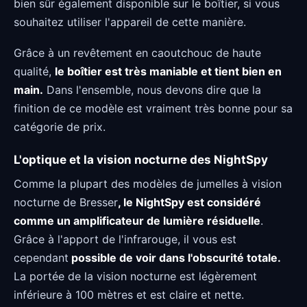
bien sûr également disponible sur le boîtier, si vous
souhaitez utiliser l'appareil de cette manière.
Grâce à un revêtement en caoutchouc de haute
qualité,
le boîtier est très maniable et tient bien en
main.
Dans l'ensemble, nous devons dire que la
finition de ce modèle est vraiment très bonne pour sa
catégorie de prix.
L'optique et la vision nocturne des NightSpy
Comme la plupart des modèles de jumelles à vision
nocturne de Bresser
, le NightSpy est considéré
comme un amplificateur de lumière résiduelle
.
Grâce à l'apport de l'infrarouge, il vous est
cependant
possible de voir dans l'obscurité totale.
La portée de la vision nocturne est légèrement
inférieure à 100 mètres et est claire et nette.