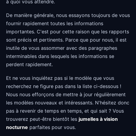
à quoi vous attendre.
De manière générale, nous essayons toujours de vous
fournir rapidement toutes les informations
importantes. C'est pour cette raison que les rapports
sont précis et pertinents. Parce que pour nous, il est
inutile de vous assommer avec des paragraphes
interminables dans lesquels les informations se
perdent rapidement.
Et ne vous inquiétez pas si le modèle que vous
recherchez ne figure pas dans la liste ci-dessous !
Nous nous efforçons de mettre à jour régulièrement
les modèles nouveaux et intéressants. N'hésitez donc
pas à revenir de temps en temps, et qui sait ? Vous
trouverez peut-être bientôt les
jumelles à vision
nocturne
parfaites pour vous.