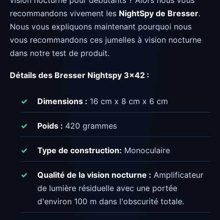
vision nocturne pour débutants ? Alors nous vous
recommandons vivement les
NightSpy de Bresser
.
Les Meilleures Jumelles à vision nocturne
Nous vous expliquons maintenant pourquoi nous
Les Meilleurs Jumelles avec Télémètre
vous recommandons ces jumelles à vision nocturne
dans notre test de produit.
Les Meilleurs Jumelles avec stabilisateur d'image
Détails des Bresser Nightspy 3×42 :
Pulsar Merger LRF XP50 : Avis et Test
Blog
Dimensions :
16 cm x 8 cm x 6 cm
Poids :
420 grammes
Type de construction:
Monoculaire
Qualité de la vision nocturne :
Amplificateur
de lumière résiduelle avec une portée
d'environ 100 m dans l'obscurité totale.