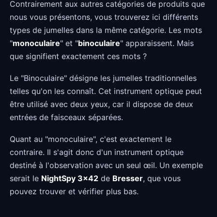
Contrairement aux autres catégories de produits que
nous vous présentons, vous trouverez ici différents
types de jumelles dans la même catégorie. Les mots
"
monoculaire
" et "
binoculaire
" apparaissent. Mais
que signifient exactement ces mots ?
Le "Binoculaire" désigne les jumelles traditionnelles
telles qu'on les connaît. Cet instrument optique peut
être utilisé avec deux yeux, car il dispose de deux
entrées de faisceaux séparées.
Quant au "monoculaire", c'est exactement le
contraire. Il s'agit donc d'un instrument optique
destiné à l'observation avec un seul œil. Un exemple
serait le
NightSpy 3×42
de
Bresser
, que vous
pouvez trouver et vérifier plus bas.