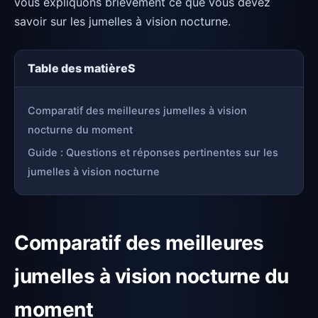
vous expliquons brièvement ce que vous devez
Les Meilleures Jumelles 8×42
savoir sur les jumelles à vision nocturne.
Les Meilleures Jumelles 8×56
Table des matièreS
Par marque
Nikon
Comparatif des meilleures jumelles à vision
nocturne du moment
Steiner
Guide : Questions et réponses pertinentes sur les
Zeiss
jumelles à vision nocturne
Swarovski
Canon
Comparatif des meilleures
Olympus
jumelles à vision nocturne du
Minox
moment
Eschenbach