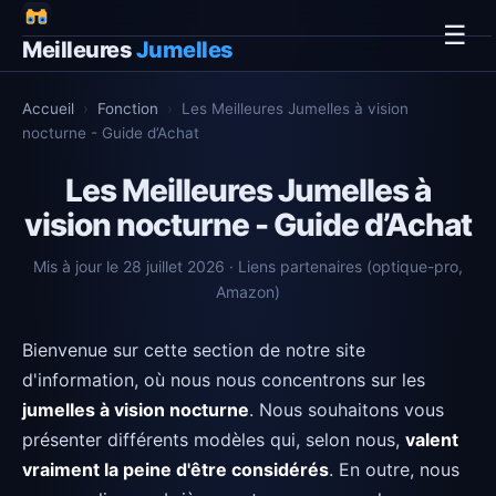
☰
Meilleures
Jumelles
Selon l’optique
Accueil
›
Fonction
›
Les Meilleures Jumelles à vision
Les Meilleures Jumelles 10×25
nocturne - Guide d’Achat
Les Meilleures Jumelles 10×42
Les Meilleures Jumelles à
Les Meilleures Jumelles 10×50
vision nocturne - Guide d’Achat
Les Meilleures Jumelles 12×50
Mis à jour le 28 juillet 2026 · Liens partenaires (optique-pro,
Amazon)
Les Meilleures Jumelles 15×50
Les Meilleures Jumelles 20×50
Bienvenue sur cette section de notre site
d'information, où nous nous concentrons sur les
Les Meilleures Jumelles 7×50
jumelles à vision nocturne
. Nous souhaitons vous
Les Meilleures Jumelles 8×30
présenter différents modèles qui, selon nous,
valent
vraiment la peine d'être considérés
. En outre, nous
Les Meilleures Jumelles 8×32