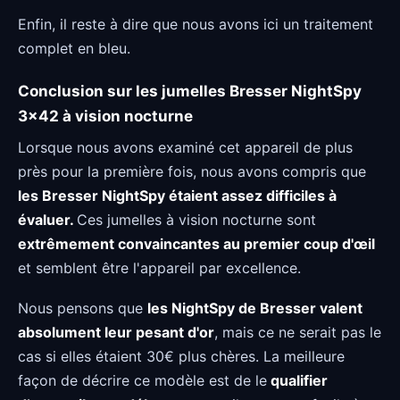
Enfin, il reste à dire que nous avons ici un traitement
complet en bleu.
Conclusion sur les jumelles Bresser NightSpy
3×42 à vision nocturne
Lorsque nous avons examiné cet appareil de plus
près pour la première fois, nous avons compris que
les Bresser NightSpy étaient assez difficiles à
évaluer.
Ces jumelles à vision nocturne sont
extrêmement convaincantes au premier coup d'œil
et semblent être l'appareil par excellence.
Nous pensons que
les NightSpy de Bresser valent
absolument leur pesant d'or
, mais ce ne serait pas le
cas si elles étaient 30€ plus chères. La meilleure
façon de décrire ce modèle est de le
qualifier