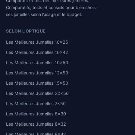
Comparatif et test des meilleures jumelles.
Comparatifs, tests et conseils pour bien choisir
ses jumelles selon l’usage et le budget.
SELON L’OPTIQUE
Les Meilleures Jumelles 10×25
Les Meilleures Jumelles 10×42
Les Meilleures Jumelles 10×50
Les Meilleures Jumelles 12×50
Les Meilleures Jumelles 15×50
Les Meilleures Jumelles 20×50
Les Meilleures Jumelles 7×50
Les Meilleures Jumelles 8×30
Les Meilleures Jumelles 8×32
Les Meilleures Jumelles 8×42