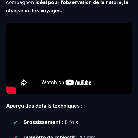
compagnon
idéal pour l'observation de la nature, la
chasse ou les voyages.
Les Meilleures Jumelles à vision nocturne
Les Meilleurs Jumelles avec Télémètre
Les Meilleurs Jumelles avec stabilisateur d'image
Pulsar Merger LRF XP50 : Avis et Test
Blog
Aperçu des détails techniques :
Grossissement :
8 fois
Diamètre de l'objectif :
42 mm