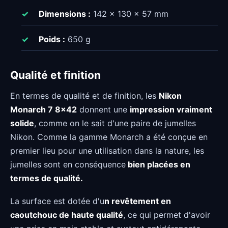
Dimensions :
142 x 130 x 57 mm
Poids :
650 g
Qualité et finition
En termes de qualité et de finition, les
Nikon
Monarch 7 8×42
donnent une
impression vraiment
solide
, comme on le sait d'une paire de jumelles
Nikon. Comme la gamme Monarch a été conçue en
premier lieu pour une utilisation dans la nature, les
jumelles sont en conséquence
bien placées en
termes de qualité.
La surface est dotée d'u
n revêtement en
caoutchouc de haute qualité
, ce qui permet d'avoir