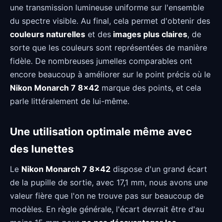
une transmission lumineuse uniforme sur l'ensemble
du spectre visible. Au final, cela permet d'obtenir des
couleurs naturelles
et des
images plus claires
, de
sorte que les couleurs sont représentées de manière
fidèle. De nombreuses jumelles comparables ont
encore beaucoup à améliorer sur le point précis où le
Nikon Monarch 7 8×42
marque des points, et cela
parle littéralement de lui-même.
Une utilisation optimale même avec
des lunettes
Le
Nikon Monarch 7 8×42
dispose d'un grand écart
de la pupille de sortie, avec 17,1 mm, nous avons une
valeur fière que l'on ne trouve pas sur beaucoup de
modèles. En règle générale, l'écart devrait être d'au