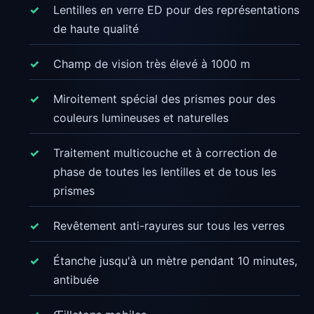
Lentilles en verre ED pour des représentations
Leica
de haute qualité
Kowa
Champ de vision très élevé à 1000 m
Celestron
Miroitement spécial des prismes pour des
Fujinon
couleurs lumineuses et naturelles
Kahles
Traitement multicouche et à correction de
Vixen
phase de toutes les lentilles et de tous les
Par usage
prismes
Les Meilleurs Jumelles Marines
Revêtement anti-rayures sur tous les verres
Les Meilleurs Jumelles d'astronomie
Étanche jusqu'à un mètre pendant 10 minutes,
antibuée
Les Meilleurs Jumelles de Chasse
Les Meilleurs Jumelles de Randonnée