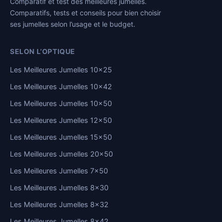
Comparatif et test des meilleures jumelles.
Comparatifs, tests et conseils pour bien choisir
ses jumelles selon l’usage et le budget.
SELON L’OPTIQUE
Les Meilleures Jumelles 10×25
Les Meilleures Jumelles 10×42
Les Meilleures Jumelles 10×50
Les Meilleures Jumelles 12×50
Les Meilleures Jumelles 15×50
Les Meilleures Jumelles 20×50
Les Meilleures Jumelles 7×50
Les Meilleures Jumelles 8×30
Les Meilleures Jumelles 8×32
Les Meilleures Jumelles 8×42