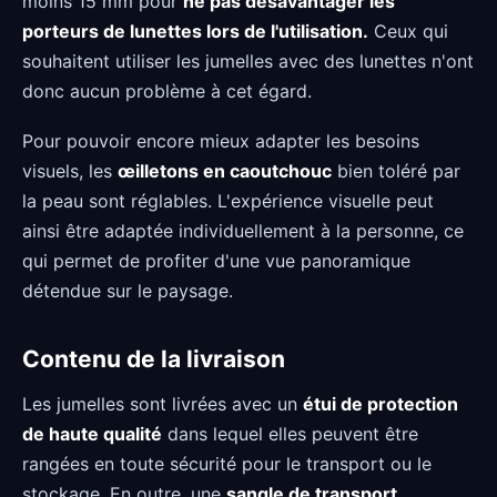
moins 15 mm pour
ne pas désavantager les
porteurs de lunettes lors de l'utilisation.
Ceux qui
souhaitent utiliser les jumelles avec des lunettes n'ont
donc aucun problème à cet égard.
Pour pouvoir encore mieux adapter les besoins
visuels, les
œilletons en caoutchouc
bien toléré par
la peau sont réglables. L'expérience visuelle peut
ainsi être adaptée individuellement à la personne, ce
qui permet de profiter d'une vue panoramique
détendue sur le paysage.
Contenu de la livraison
Les jumelles sont livrées avec un
étui de protection
de haute qualité
dans lequel elles peuvent être
rangées en toute sécurité pour le transport ou le
stockage. En outre, une
sangle de transport