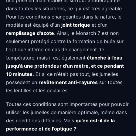
une prise en main stable et surtout antidérapante
dans toutes les situations, ce qui est très agréable.
Pour les conditions changeantes dans la nature, le
modèle est équipé d'un
joint torique
et d'un
remplissage d'azote
. Ainsi, le Monarch 7 est non
seulement protégé contre la formation de buée sur
l'optique interne en cas de changement de
température, mais il est également
étanche à l'eau
jusqu'à une profondeur d'un mètre, et ce pendant
10 minutes.
Et si ce n'était pas tout, les jumelles
possèdent un
revêtement anti-rayures
sur toutes
les lentilles et les oculaires.
Toutes ces conditions sont importantes pour pouvoir
utiliser les jumelles de manière optimale, même dans
des conditions difficiles. Mais
qu'en est-il de la
performance et de l'optique ?