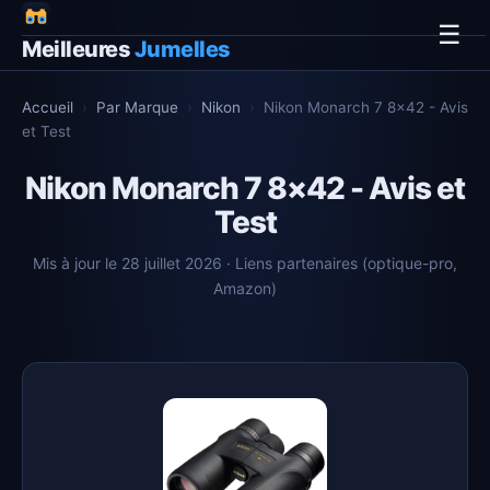
☰
Meilleures
Jumelles
Selon l’optique
Accueil
›
Par Marque
›
Nikon
›
Nikon Monarch 7 8×42 - Avis
Les Meilleures Jumelles 10×25
et Test
Les Meilleures Jumelles 10×42
Nikon Monarch 7 8×42 - Avis et
Les Meilleures Jumelles 10×50
Test
Les Meilleures Jumelles 12×50
Mis à jour le 28 juillet 2026 · Liens partenaires (optique-pro,
Amazon)
Les Meilleures Jumelles 15×50
Les Meilleures Jumelles 20×50
Les Meilleures Jumelles 7×50
Les Meilleures Jumelles 8×30
Les Meilleures Jumelles 8×32